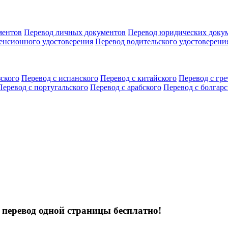
ментов
Перевод личных документов
Перевод юридических доку
енсионного удостоверения
Перевод водительского удостоверени
зского
Перевод с испанского
Перевод с китайского
Перевод с гре
Перевод с португальского
Перевод с арабского
Перевод с болгарс
 перевод одной страницы бесплатно!