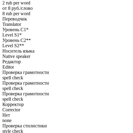
2 rub per word
от 8 руб./слово
8 rub per word
Переводчик
Translator
Уровень С1*
Level S1*
Уровень С2**
Level S2**
Носитель языка
Native speaker
Редактор
Editor
Проверка грамотности
spell check
Проверка грамотности
spell check
Проверка грамотности
spell check
Корректор
Corrector
Нет
none
Проверка стилистики
style check