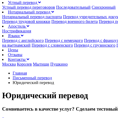
Устный перевод
Устный перевод переговоров
Последовательный
Синхронный
Нотариальный перевод
Нотариальный перевод паспорта
Перевод учредительных доку
Перевод трудовой книжки
Перевод военного билета
Перевод п
Апостиль
Нострификация
Языки
Перевод с английского
Перевод с немецкого
Перевод с францу
на вьетнамский
Перевод с словенского
Перевод с грузинского
Цены
Отзывы
Контакты
Москва
Королев
Мытищи
Пушкино
Главная
Письменный перевод
Юридический перевод
Юридический перевод
Сомневаетесь в качестве услуг? Сделаем тестовый