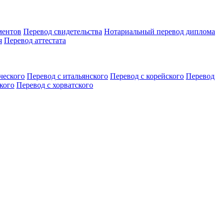
ментов
Перевод свидетельства
Нотариальный перевод диплома
я
Перевод аттестата
ческого
Перевод с итальянского
Перевод с корейского
Перевод
кого
Перевод с хорватского